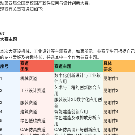
动第四届全国高校国产软件应用与设计创新大赛。
现将有关事项通知如下:
01
大赛主题
本次大赛设机械、工业设计等主题赛道，如表所示。参赛学生可根据自己
的专业爱好及兴趣特长，任选其中一个作为参赛主题。
赛道
具体
序号
赛道主题
类型
要求
数字化创新设计与工业软
1
机械赛道
见附件1
件应用
艺术与工程的创新融合应
2
工业设计赛道
见附件2
用
服装设计3D数字化应用创
3
服装赛道
见附件3
新
4
建筑赛道
智能建造创新应用
见附件4
绿色建造及碳排放分析应
5
绿色低碳赛道
见附件5
用
6
CAE仿真赛道
CAE仿真设计与创新应用
见附件6