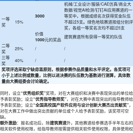
机械/工业设计/服装/CAE仿真/商业大
数据/视觉AI检测/钉钉AI应用赛道的一
3000
等奖中，根据成绩名次获得奖金队伍
一等
15%
不超过5支。绿色地毯赛道按组分别评
奖
奖，各组一等奖名次均不超过5支
价值
建筑赛道所有获得一等奖的队伍
1000
元的奖品
二等
25%
/
/
奖
三等
40%
/
/
奖
奖项评选采取宁缺毋滥原则，根据参赛作品质量和水平评定。各奖项可
小于上述比例或数量，比例以进决赛的队伍数为基数进行测算，具体数
量由大赛组委会讨论确定。
同时，设立
“优秀组织奖”
奖项，对在大赛组织和决赛中表现突出的单位给
予表彰奖励；设立
“优秀指导教师奖”
，对在大赛中表现突出的指导教师给
予表彰奖励；设立
“全国高校国产软件应用与设计创新大赛杰出贡献奖”
，
对在大赛工作中做出突出贡献的单位或个人给予表彰奖励，该奖项可空
缺。
额外激励
：报名成功后，除
建筑赛道
外，其他赛道给参赛选手半年左右的
相关软件使用权限，给指导教师按需提供相关软件使用权限，具体使用权