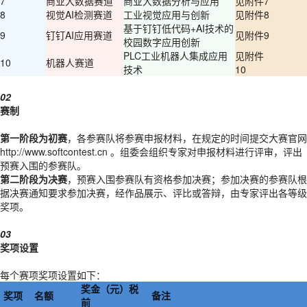
7
商业大数据赛道
商业大数据分析与应用
见附件7
8
视觉AI检测赛道
工业视觉应用与创新
见附件8
基于钉钉低代码+AI技术的
9
钉钉AI应用赛道
见附件9
校园数字应用创新
PLC工业机器人集成应用
见附件
10
机器人赛道
技术
10
02
赛制
第一阶段为
初赛
，各参赛队将参赛申报材料，在规定的时间提交大赛官网
http://www.softcontest.cn
。
组委会组织专家对申报材料进行评审，评出
预赛入围的参赛队。
第二阶段为
决赛
，预赛入围参赛队有资格参加决赛；参加决赛的参赛队根
据决赛通知要求参加决赛，经作品展示、评比或答辩，由专家评出各等级
奖项。
03
奖项设置
每个赛项奖项设置如下：
奖金（元）税
奖项
名额
备注
前