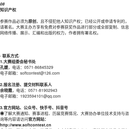
08
知识产权
参赛作品必须为
原创
，且不侵犯他人知识产权；已经公开或申请专利的，
请著名。大赛主办方享有免费对参赛获奖作品进行部分或全部复制、信息
网络传播、展示、汇编和出版的权力，作者拥有署名权。
· 联系方式
·
1.
大赛组委会秘书处
孔媛
，电话：0571-86845329
电子邮箱：softcontest@126.com
2.报名注册、提交材料联系人
余晓霞
，电话：0571-81902943
电子邮箱：1923594101@qq.com
3.官方网站、公众号、快手号、抖音号
◉
了解大赛通知、赛事进程、历届竞赛情况、大赛协办单位技术支持与咨
询等内容请访问
官方网站：
http://www.softcontest.cn