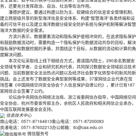
务，还要充分发挥政治、自治、社治等佐治作用。
潘德炉建议，要通过构建以防为主、软硬结合的信息安全管理机制、
建立跨层级共享的新型海洋信息安全体系、构建“智慧海洋”各类终端和设
备的可信平台以及建立海洋数据分级安全防护系统与保护机制等解决智慧
海洋大数据的安全需求。
方滨兴表示，数据要素流动和隐私保护是相冲突的，在追求隐私保护
和鼓励数据流动时，需要构造一个隐私保护与数据流动共存的目标，解决
隐私保护和数据挖掘的矛盾，并围绕这个目标，从数据的流动和计算的角
度解决问题。
本次论坛采取线上线下相结合方式，邀请国内院士，290余名数据安
全领域专家学者、企业和研究机构代表，共同探讨数据安全领域前沿技术
问题、当前数据安全法治热点问题以及经济社会数字化转型中的新风险新
挑战。会上还发布了数据安全典型案例等成果，37家网信企业代表在现
场签署《中国网络空间安全协会个人信息保护自律公约》，累计已有187
家网信企业签署了公约。
论坛由中央网信办网络法治局、浙江省委网信办指导，中国网络空间
安全协会、杭州市委宣传部主办，余杭区人民政府和相关网信企业承办，
中国互联网发展基金会支持。
信息技术中心
南山电话：0571-87164613
象山电话：0571-87200083
良渚电话：0571-87602213
办公邮箱：itc@caa.edu.cn
微信服务号