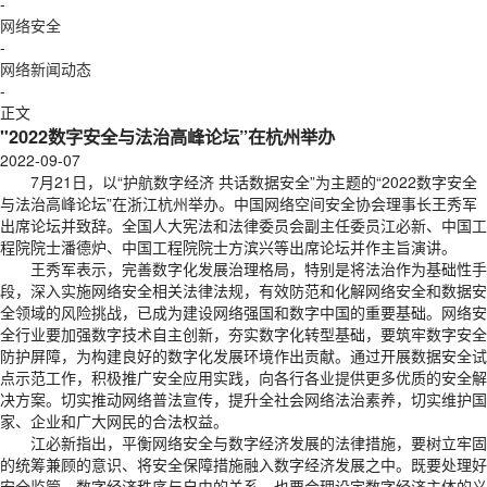
-
网络安全
-
网络新闻动态
-
正文
"2022数字安全与法治高峰论坛”在杭州举办
2022-09-07
7月21日，以“护航数字经济 共话数据安全”为主题的“2022数字安全
与法治高峰论坛”在浙江杭州举办。中国网络空间安全协会理事长王秀军
出席论坛并致辞。全国人大宪法和法律委员会副主任委员江必新、中国工
程院院士潘德炉、中国工程院院士方滨兴等出席论坛并作主旨演讲。
王秀军表示，完善数字化发展治理格局，特别是将法治作为基础性手
段，深入实施网络安全相关法律法规，有效防范和化解网络安全和数据安
全领域的风险挑战，已成为建设网络强国和数字中国的重要基础。网络安
全行业要加强数字技术自主创新，夯实数字化转型基础，要筑牢数字安全
防护屏障，为构建良好的数字化发展环境作出贡献。通过开展数据安全试
点示范工作，积极推广安全应用实践，向各行各业提供更多优质的安全解
决方案。切实推动网络普法宣传，提升全社会网络法治素养，切实维护国
家、企业和广大网民的合法权益。
江必新指出，平衡网络安全与数字经济发展的法律措施，要树立牢固
的统筹兼顾的意识、将安全保障措施融入数字经济发展之中。既要处理好
安全监管、数字经济秩序与自由的关系，也要合理设定数字经济主体的义