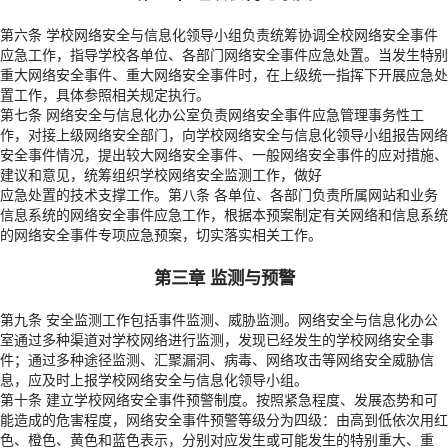
第六条 学校网络安全与信息化领导小组负责统筹协调全校网络安全事件
应急工作，指导学校各单位、各部门网络安全事件应急处置。当发生特别
重大网络安全事件、重大网络安全事件时，在上级统一指挥下开展应急处
置工作，具体参照相关规定执行。
第七条 网络安全与信息化办公室负责网络安全事件应急管理事务性工
作，对接上级网络安全部门，向学校网络安全与信息化领导小组报告网络
安全事件情况，提出较大网络安全事件、一般网络安全事件的应对措施、
建议和意见，统筹组织学校网络安全监测工作，做好
应急处置的技术支撑工作。第八条 各单位、各部门负责所属网站和业务
信息系统的网络安全事件应急工作，根据本预案制定有关网络和信息系统
的网络安全事件专项应急预案，切实落实相关工作。
第三章 监测与预警
第九条 安全监测工作包括事件监测、威胁监测。网络安全与信息化办公
室通过多种渠道对学校网络进行监测，发现已经发生的学校网络安全事
件；通过多种途径监测、汇聚漏洞、病毒、网络攻击等网络安全威胁信
息，应及时上报学校网络安全与信息化领导小组。
第十条 建立学校网络安全事件预警制度。按照紧急程度、发展态势和可
能造成的危害程度，网络安全事件预警等级分为四级：由高到低依次用红
色、橙色、黄色和蓝色表示，分别对应发生或可能发生的特别重大、重