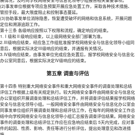
展情况，及时向学校网络安全与信息化领导小组报告相关重要事项。
(2)事发单位根据专项应急预案开展应急处置工作，采取各种技术措施、
管控手段，最大限度阻止和控制事态蔓延。
(3)协助事发单位消除隐患，恢复遭受破坏的网络和信息系统，开展问题
定位和溯源追踪工作。
第十三条 各级响应按照以下权限和流程，确定响应的结束。
1.Ⅰ级和Ⅱ级响应结束，以上级网络安全部门部署为准。
2.Ⅲ级响应结束，经应急工作组批准报学校网络安全与信息化领导小组同
意后，根据实际决定Ⅲ级响应的结束，并通报有关情况。
3.Ⅳ级响应结束，由事发单位完成应急处置后，报学校网络安全与信息化
办公室同意后，根据实际决定Ⅳ级响应的结束。
第五章 调查与评估
第十四条 特别重大网络安全事件和重大网络安全事件的调查处理和总结
评估工作根据上级有关规定执行。较大网络安全事件由网络安全与信息化
办公室组织开展调查处理和总结评估工作，并将调查评估结果报学校网络
安全与信息化领导小组。一般网络安全事件由网络安全与信息化办公室会
同事发单位组织开展调查处理和总结评估工作，在每年的网络安全工作总
结中向学校网络安全与信息化领导小组汇总报告调查评估结果。网络安全
事件的调查处理和总结评估工作应在应急响应结束后 5天内完成，应对事
件的起因、性质、影响、责任等进行分析评估，提出处理意见和改进措
施。