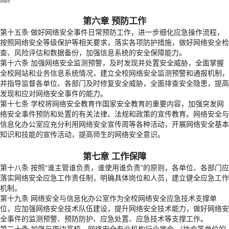
第六章 预防工作
第十五条 做好网络安全事件日常预防工作，进一步细化应急操作流程，
按照网络安全等级保护等相关要求，落实各项防护措施，做好网络安全检
查、风险评估和数据备份，加强信息系统的安全保障能力。
第十六条 加强网络安全监测预警，及时发现并处置安全威胁，全面掌握
全校网站和业务信息系统情况，建立全校网络安全监测预警和通报机制，
并指导监督各单位、各部门及时修复安全威胁，全面排查安全隐患，提高
发现和应对网络安全事件的能力。
第十七条 学校将网络安全教育作国家安全教育的重要内容，加强突发网
络安全事件预防和处置的有关法律、法规和政策的宣传教育。网络安全与
信息化办公室应充分利用网络安全宣传周等各种活动，开展网络安全基本
知识和技能的宣传活动，提高师生的网络安全意识。
第七章 工作保障
第十八条 按照“谁主管谁负责，谁使用谁负责”的原则，各单位、各部门应
落实网络安全应急工作责任制，明确具体岗位和人员，建立健全应急工作
机制。
第十九条 网络安全与信息化办公室作为全校网络安全应急技术支撑单
位，应加强网络安全技术队伍建设，提升网络安全技术能力，做好网络安
全事件的监测预警、预防防护、应急处置、应急技术等支撑工作。
第二十条 加强与周边高校、网络安全专业机构行业学会 （协会等单位的