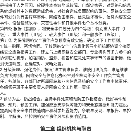
是指由于人为原因、软硬件本身缺陷或故障、自然灾害等，对网络和信息
系统或者其中的数据造成危害，对社会造成负面影响的事件。网络安全事
件可划分为有害程序事件、网络攻击事件、信息破坏事件、信息内容安全
事件、设备设施故障、灾害性事件和其他事件七个基本分类。
第四条 根据《指南》，将安全事件划分为四个等级：特别重大事件（I
级）、重大事件（Ⅱ级）、较大事件（Ⅲ级）和一般事件（Ⅳ级）。
第五条 为保障网络安全事件应急预案有效实施，确定以下工作原则。
1.统一指挥、密切协同。学校网络安全与信息化领导小组统筹协调全校网
络安全应急指挥工作，建立与上级网络安全部门、专业机构等多方参与的
协调联动机制，加强预防、监测、报告和应急处置等环节的紧密衔接，做
到快速响应、正确应对、果断处置。
2.分级管理、强化责任。按照“谁主管谁负责、谁使用谁负责、谁运维谁
负责”的原则，网络安全与信息化办公室对全校网络安全工作负主管责
任，各单位、各部门对所属网站和业务信息系统的安全工作负主体责任。
各级领导班子主要负责人是网络安全工作第一责任
人。
3.预防为主、防战结合。坚持事件处置和预防工作相结合，做好事件预
防、预判、预警工作，加强应急支撑保障能力和安全态势感知能力建设。
提高网络安全事件快速响应和科学处置能力，争取早发现、早报告、早控
制、早解决，严控网络安全事件风险和影响范围。
第二章 组织机构与职责