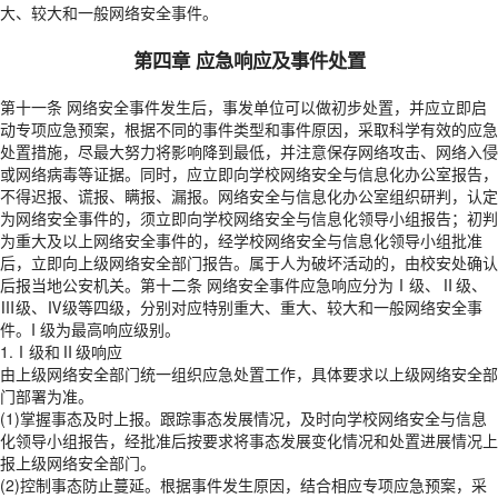
大、较大和一般网络安全事件。
第四章 应急响应及事件处置
第十一条 网络安全事件发生后，事发单位可以做初步处置，并应立即启
动专项应急预案，根据不同的事件类型和事件原因，采取科学有效的应急
处置措施，尽最大努力将影响降到最低，并注意保存网络攻击、网络入侵
或网络病毒等证据。同时，应立即向学校网络安全与信息化办公室报告，
不得迟报、谎报、瞒报、漏报。网络安全与信息化办公室组织研判，认定
为网络安全事件的，须立即向学校网络安全与信息化领导小组报告；初判
为重大及以上网络安全事件的，经学校网络安全与信息化领导小组批准
后，立即向上级网络安全部门报告。属于人为破坏活动的，由校安处确认
后报当地公安机关。第十二条 网络安全事件应急响应分为Ⅰ级、Ⅱ级、
Ⅲ级、Ⅳ级等四级，分别对应特别重大、重大、较大和一般网络安全事
件。I 级为最高响应级别。
1.Ⅰ级和Ⅱ级响应
由上级网络安全部门统一组织应急处置工作，具体要求以上级网络安全部
门部署为准。
(1)掌握事态及时上报。跟踪事态发展情况，及时向学校网络安全与信息
化领导小组报告，经批准后按要求将事态发展变化情况和处置进展情况上
报上级网络安全部门。
(2)控制事态防止蔓延。根据事件发生原因，结合相应专项应急预案，采