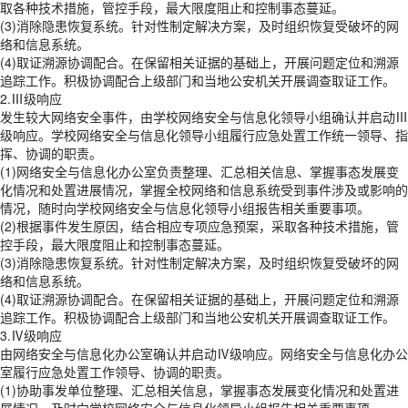
取各种技术措施，管控手段，最大限度阻止和控制事态蔓延。
(3)消除隐患恢复系统。针对性制定解决方案，及时组织恢复受破坏的网
络和信息系统。
(4)取证溯源协调配合。在保留相关证据的基础上，开展问题定位和溯源
追踪工作。积极协调配合上级部门和当地公安机关开展调查取证工作。
2.Ⅲ级响应
发生较大网络安全事件，由学校网络安全与信息化领导小组确认并启动Ⅲ
级响应。学校网络安全与信息化领导小组履行应急处置工作统一领导、指
挥、协调的职责。
(1)网络安全与信息化办公室负责整理、汇总相关信息、掌握事态发展变
化情况和处置进展情况，掌握全校网络和信息系统受到事件涉及或影响的
情况，随时向学校网络安全与信息化领导小组报告相关重要事项。
(2)根据事件发生原因，结合相应专项应急预案，采取各种技术措施，管
控手段，最大限度阻止和控制事态蔓延。
(3)消除隐患恢复系统。针对性制定解决方案，及时组织恢复受破坏的网
络和信息系统。
(4)取证溯源协调配合。在保留相关证据的基础上，开展问题定位和溯源
追踪工作。积极协调配合上级部门和当地公安机关开展调查取证工作。
3.Ⅳ级响应
由网络安全与信息化办公室确认并启动Ⅳ级响应。网络安全与信息化办公
室履行应急处置工作领导、协调的职责。
(1)协助事发单位整理、汇总相关信息，掌握事态发展变化情况和处置进