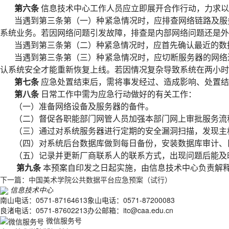
第六条
信息技术中心工作人员应立即展开合作行动，力求以
当遇到第三条第（一）种紧急情况时，应排查网络链路及服
系统业务。若因网络问题引发故障，排查是内部网络问题还是外
当遇到第三条第（二）种紧急情况时，应首先确认最近的数
当遇到第三条第（三）种紧急情况时，应切断服务器的网络
认系统安全才能重新恢复上线。若因情况复杂导致系统在两小时
第七条
应急处置结束后，需将事发经过、造成影响、处置结
第八条
日常工作中需为应急行动做好的有关工作：
（一）准备网络设备及服务器的备件。
（二）督促各职能部门网管人员加强本部门网上审批服务流
（三）通过对系统服务器进行定期的安全漏洞扫描，发现主
（四）对系统后台数据库做到每日备份，安装数据库审计、
（五）记录并更新厂商联系人的联系方式，出现问题后能及
第九条
本预案自印发之日起实施，由信息技术中心负责解
下一篇：中国美术学院公共数据平台应急预案（试行）
信息技术中心
南山电话：0571-87164613
象山电话：0571-87200083
良渚电话：0571-87602213
办公邮箱：itc@caa.edu.cn
微信服务号